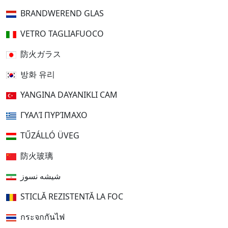
BRANDWEREND GLAS
VETRO TAGLIAFUOCO
防火ガラス
방화 유리
YANGINA DAYANIKLI CAM
ΓΥΑΛΊ ΠΥΡΊΜΑΧΟ
TŰZÁLLÓ ÜVEG
防火玻璃
شیشه نسوز
STICLĂ REZISTENTĂ LA FOC
กระจกกันไฟ