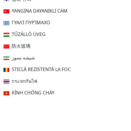
YANGINA DAYANIKLI CAM
ΓΥΑΛΊ ΠΥΡΊΜΑΧΟ
TŰZÁLLÓ ÜVEG
防火玻璃
شیشه نسوز
STICLĂ REZISTENTĂ LA FOC
กระจกกันไฟ
KÍNH CHỐNG CHÁY