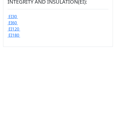
INTEGRITY AND INSULATION(EI):
EI30
EI60
EI120
EI180