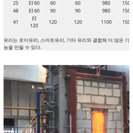
25
EI 60
60
60
980
1500
48
EI 60
90
90
980
1500
EI
41
120
120
1100
1500
120
유리는 로이유리, 스마트유리, 기타 유리와 결합해 더 많은 기
능을 만들 수 있다.