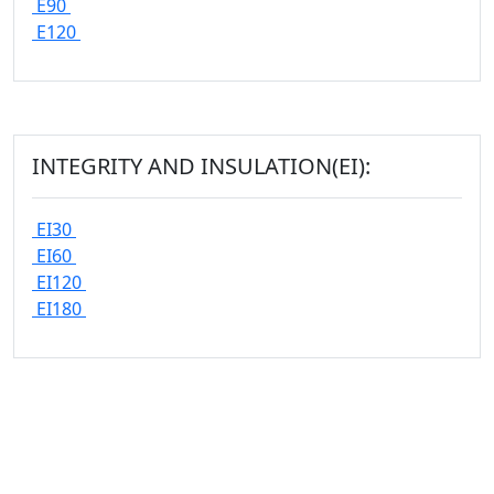
E90
E120
INTEGRITY AND INSULATION(EI):
EI30
EI60
EI120
EI180