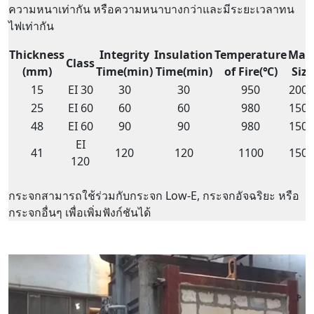
ความหนาเท่ากัน หรือความหนาบางกว่าและมีระยะเวลาทน
ไฟเท่ากัน
Thickness
Integrity
Insulation
Temperature
Max
Class
(mm)
Time(min)
Time(min)
of Fire(℃)
Siz
15
EI 30
30
30
950
2000
25
EI 60
60
60
980
1500
48
EI 60
90
90
980
1500
EI
41
120
120
1100
1500
120
กระจกสามารถใช้ร่วมกับกระจก Low-E, กระจกอัจฉริยะ หรือ
กระจกอื่นๆ เพื่อเพิ่มฟังก์ชันได้