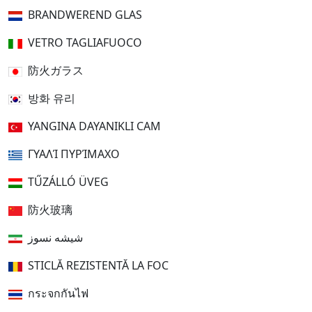
BRANDWEREND GLAS
VETRO TAGLIAFUOCO
防火ガラス
방화 유리
YANGINA DAYANIKLI CAM
ΓΥΑΛΊ ΠΥΡΊΜΑΧΟ
TŰZÁLLÓ ÜVEG
防火玻璃
شیشه نسوز
STICLĂ REZISTENTĂ LA FOC
กระจกกันไฟ