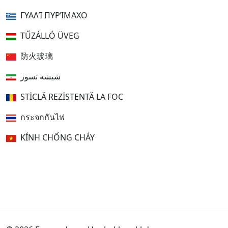
ΓΥΑΛΊ ΠΥΡΊΜΑΧΟ
TŰZÁLLÓ ÜVEG
防火玻璃
شیشه نسوز
STICLĂ REZISTENTĂ LA FOC
กระจกกันไฟ
KÍNH CHỐNG CHÁY