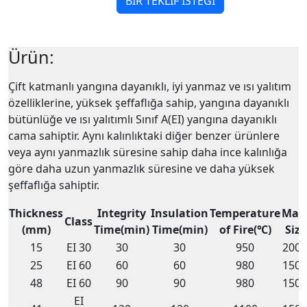
BİR TEKLİF İSTEĞİ
Ürün:
Çift katmanlı yangına dayanıklı, iyi yanmaz ve ısı yalıtım
özelliklerine, yüksek şeffaflığa sahip, yangına dayanıklı
bütünlüğe ve ısı yalıtımlı Sınıf A(EI) yangına dayanıklı
cama sahiptir. Aynı kalınlıktaki diğer benzer ürünlere
veya aynı yanmazlık süresine sahip daha ince kalınlığa
göre daha uzun yanmazlık süresine ve daha yüksek
şeffaflığa sahiptir.
Thickness
Integrity
Insulation
Temperature
Max
Class
(mm)
Time(min)
Time(min)
of Fire(℃)
Siz
15
EI 30
30
30
950
2000
25
EI 60
60
60
980
1500
48
EI 60
90
90
980
1500
EI