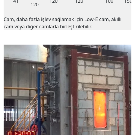
41
120
120
1100
1500
120
Cam, daha fazla işlev sağlamak için Low-E cam, akıllı
cam veya diğer camlarla birleştirilebilir.