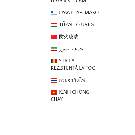
DAYANIKLI CAM
ΓΥΑΛΊ ΠΥΡΊΜΑΧΟ
TŰZÁLLÓ ÜVEG
防火玻璃
شیشه نسوز
STICLĂ
REZISTENTĂ LA FOC
กระจกกันไฟ
KÍNH CHỐNG
CHÁY