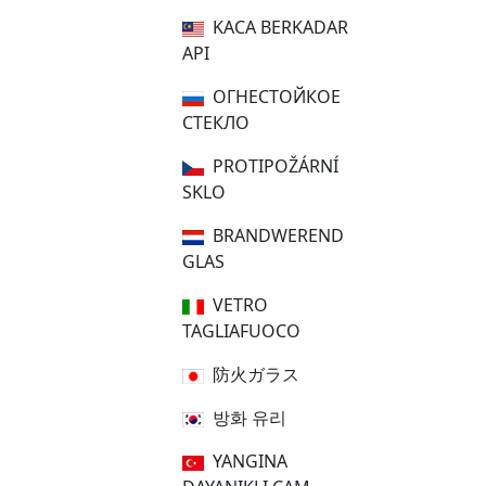
KACA BERKADAR
API
ОГНЕСТОЙКОЕ
СТЕКЛО
PROTIPOŽÁRNÍ
SKLO
BRANDWEREND
GLAS
VETRO
TAGLIAFUOCO
防火ガラス
방화 유리
YANGINA