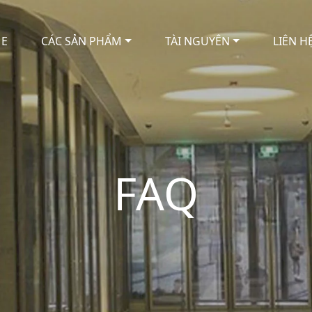
E
CÁC SẢN PHẨM
TÀI NGUYÊN
LIÊN H
FAQ