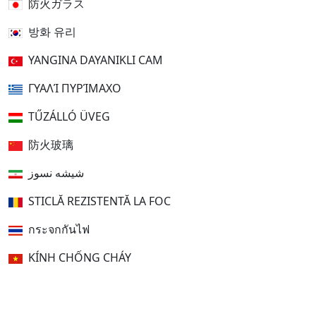
防火ガラス
방화 유리
YANGINA DAYANIKLI CAM
ΓΥΑΛΊ ΠΥΡΊΜΑΧΟ
TŰZÁLLÓ ÜVEG
防火玻璃
شیشه نسوز
STICLĂ REZISTENTĂ LA FOC
กระจกกันไฟ
KÍNH CHỐNG CHÁY