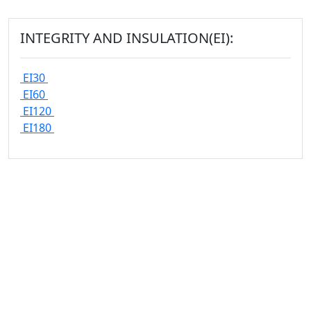
INTEGRITY AND INSULATION(EI):
EI30
EI60
EI120
EI180